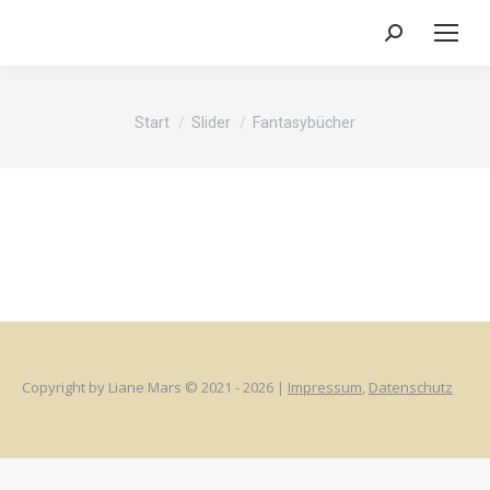
Search:
Sie befinden sich hier:
Start
Slider
Fantasybücher
Copyright by Liane Mars © 2021 - 2026 |
Impressum
,
Datenschutz