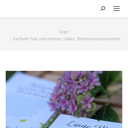
Search:
Sie befinden sich hier:
Start
Ein Kater fuer zwei Herzen_LMars_9hintenverschwommen