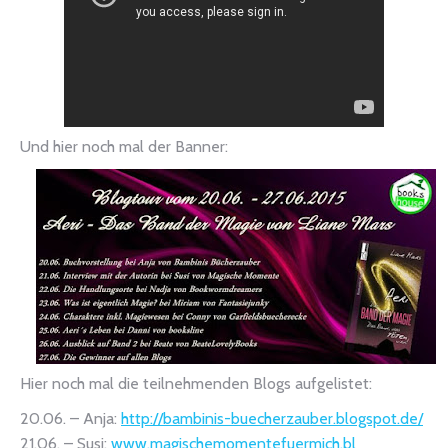
Und hier noch mal der Banner:
Hier noch mal die teilnehmenden Blogs aufgelistet:
20.06. – Anja:
http://
bambinis-buecherzauber.blogspot
.de/
21.06. – Susi:
www.magischemomentefuermich.bl