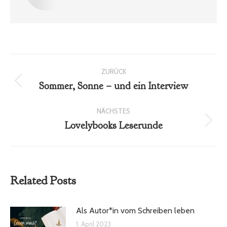
Kommentarnavigation
ZURÜCK
Sommer, Sonne – und ein Interview
Vorheriger
Beitrag:
NÄCHSTES
Lovelybooks Leserunde
Nächster
Beitrag:
Related Posts
Als Autor*in vom Schreiben leben
1. April 2023