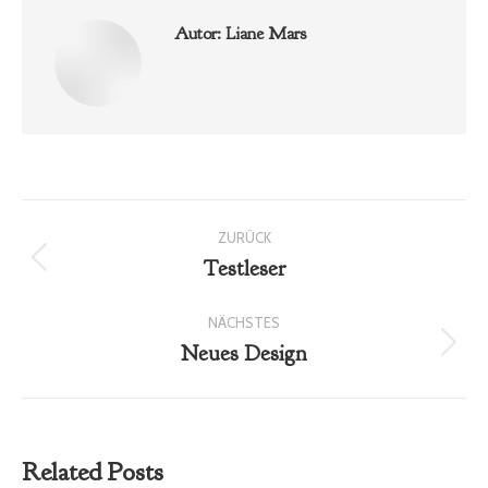
Autor:
Liane Mars
Kommentarnavigation
ZURÜCK
Testleser
Vorheriger
Beitrag:
NÄCHSTES
Neues Design
Nächster
Beitrag:
Related Posts